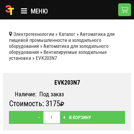
МЕНЮ
ГЛАВНАЯ
Электротехнологии
»
Каталог
»
Автоматика для
пищевой промышленности и холодильного
КАТАЛОГ
оборудования
»
Автоматика для холодильного
оборудования
»
Вентилируемые холодильные
О КОМПАНИИ
установки
»
EVK203N7
ПРИМЕНЕНИЯ
НОВОСТИ
EVK203N7
ДОСТАВКА И ОПЛАТА
Наличие:
Под заказ
Стоимость: 3175
КОНТАКТЫ
-
+
В КОРЗИНУ