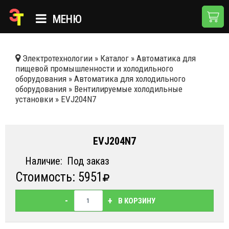
МЕНЮ
ГЛАВНАЯ
Электротехнологии
»
Каталог
»
Автоматика для
пищевой промышленности и холодильного
КАТАЛОГ
оборудования
»
Автоматика для холодильного
оборудования
»
Вентилируемые холодильные
О КОМПАНИИ
установки
»
EVJ204N7
ПРИМЕНЕНИЯ
НОВОСТИ
EVJ204N7
ДОСТАВКА И ОПЛАТА
Наличие:
Под заказ
Стоимость: 5951
КОНТАКТЫ
-
+
В КОРЗИНУ