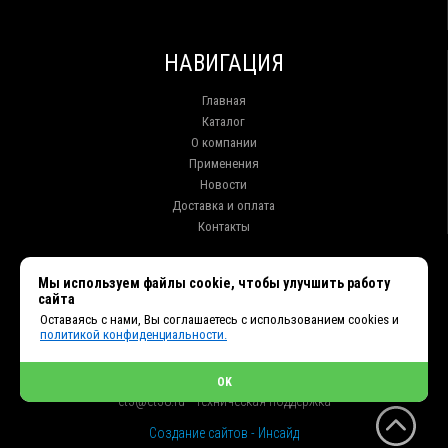
НАВИГАЦИЯ
Главная
Каталог
О компании
Применения
Новости
Доставка и оплата
Контакты
КОНТАКТЫ
Мы используем файлы cookie, чтобы улучшить работу
сайта
г. Иркутск ул. Клары Цеткин, 16, офис 15
Оставаясь с нами, Вы соглашаетесь с использованием cookies и
+7 (914) 010-76-83, 8 (3952) 93-27-93 - Отдел продаж
политикой конфиденциальности.
+7 (950) 075-85-99 - Техническая поддержка
info@et38.ru - Общая почта
et1@et38.ru - Отдел продаж
OK
et2@et38.ru - Отдел продаж
et3@et38.ru - Техническая поддержка
Создание сайтов - Инсайд