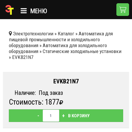
МЕНЮ
ГЛАВНАЯ
Электротехнологии
»
Каталог
»
Автоматика для
пищевой промышленности и холодильного
КАТАЛОГ
оборудования
»
Автоматика для холодильного
оборудования
»
Статические холодильные установки
О КОМПАНИИ
»
EVKB21N7
ПРИМЕНЕНИЯ
НОВОСТИ
EVKB21N7
ДОСТАВКА И ОПЛАТА
Наличие:
Под заказ
Стоимость: 1877
КОНТАКТЫ
-
+
В КОРЗИНУ