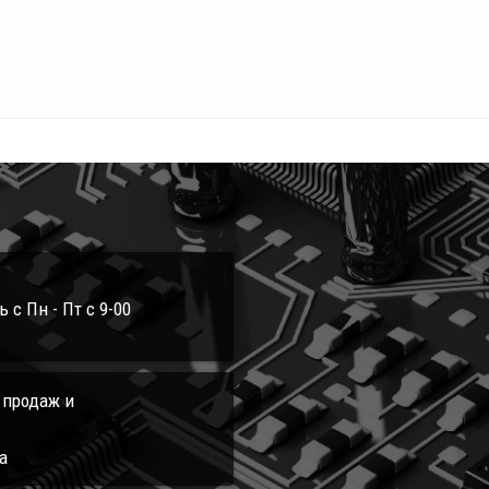
с Пн - Пт с 9-00
л продаж и
а