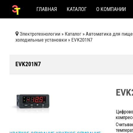
ГЛАВНАЯ
КАТАЛОГ
О КОМПАНИИ
Электротехнологии
»
Каталог
»
Автоматика для пище
холодильные установки
»
EVK201N7
EVK201N7
EVK
Цифрово
компрес
Считыва
темпера