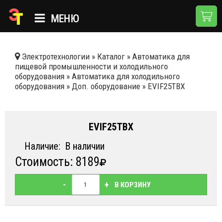
МЕНЮ
ГЛАВНАЯ
Электротехнологии
»
Каталог
»
Автоматика для
пищевой промышленности и холодильного
КАТАЛОГ
оборудования
»
Автоматика для холодильного
оборудования
»
Доп. оборудование
»
EVIF25TBX
О КОМПАНИИ
ПРИМЕНЕНИЯ
EVIF25TBX
НОВОСТИ
Наличие:
В наличии
ДОСТАВКА И ОПЛАТА
Стоимость: 8189
КОНТАКТЫ
-
+
В КОРЗИНУ