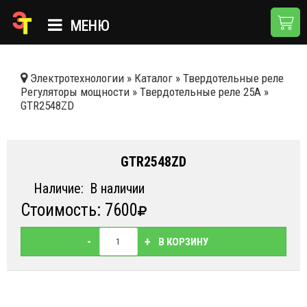
МЕНЮ
ГЛАВНАЯ
Электротехнологии
»
Каталог
»
Твердотельные реле
Регуляторы мощности
»
Твердотельные реле 25А
»
КАТАЛОГ
GTR2548ZD
О КОМПАНИИ
ПРИМЕНЕНИЯ
GTR2548ZD
НОВОСТИ
Наличие:
В наличии
Стоимость: 7600
ДОСТАВКА И ОПЛАТА
КОНТАКТЫ
-
+
В КОРЗИНУ