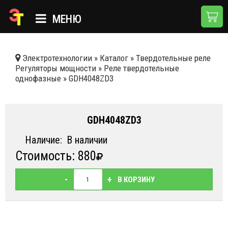
МЕНЮ
ГЛАВНАЯ
Электротехнологии
»
Каталог
»
Твердотельные реле
Регуляторы мощности
»
Реле твердотельные
КАТАЛОГ
однофазные
»
GDH4048ZD3
О КОМПАНИИ
ПРИМЕНЕНИЯ
GDH4048ZD3
НОВОСТИ
Наличие:
В наличии
Стоимость: 880
ДОСТАВКА И ОПЛАТА
КОНТАКТЫ
-
+
В КОРЗИНУ