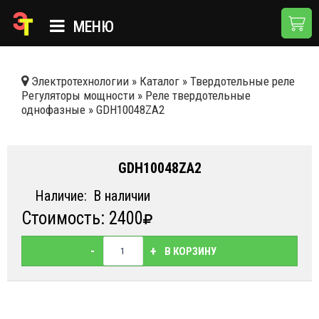
МЕНЮ
ГЛАВНАЯ
Электротехнологии
»
Каталог
»
Твердотельные реле
Регуляторы мощности
»
Реле твердотельные
КАТАЛОГ
однофазные
»
GDH10048ZA2
О КОМПАНИИ
ПРИМЕНЕНИЯ
GDH10048ZA2
НОВОСТИ
Наличие:
В наличии
Стоимость: 2400
ДОСТАВКА И ОПЛАТА
КОНТАКТЫ
-
+
В КОРЗИНУ