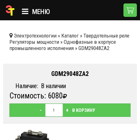
МЕНЮ
ГЛАВНАЯ
Электротехнологии
»
Каталог
»
Твердотельные реле
Регуляторы мощности
»
Однофазные в корпусе
КАТАЛОГ
промышленного исполнения
»
GDM29048ZA2
О КОМПАНИИ
ПРИМЕНЕНИЯ
GDM29048ZA2
НОВОСТИ
Наличие:
В наличии
Стоимость: 6080
ДОСТАВКА И ОПЛАТА
КОНТАКТЫ
-
+
В КОРЗИНУ