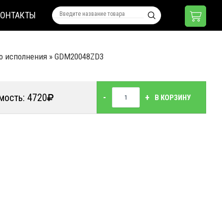
КОНТАКТЫ
о исполнения
»
GDM20048ZD3
мость: 4720
-
+
В КОРЗИНУ