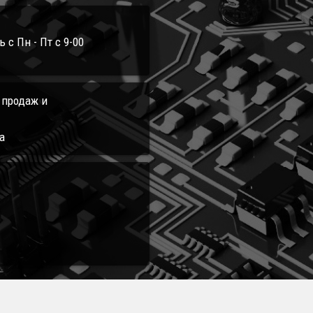
с Пн - Пт с 9-00
л продаж и
а