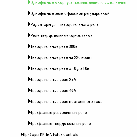
Однофазные в корпусе промышленного исполнения
Однофазные реле с фазовой регулировкой
Радиаторы для твердотельного реле
Реле твердотельные однофазные
Твердотельное реле 380в
Твердотельное реле на 220 вольт
Твердотельное реле от 0 до 10в
Твердотельные реле 25А
Твердотельные реле 40А
Твердотельные реле постоянного тока
Трехфазные реверсивные реле
Трехфазные твердотельные реле
Приборы КИПиА Fotek Controls