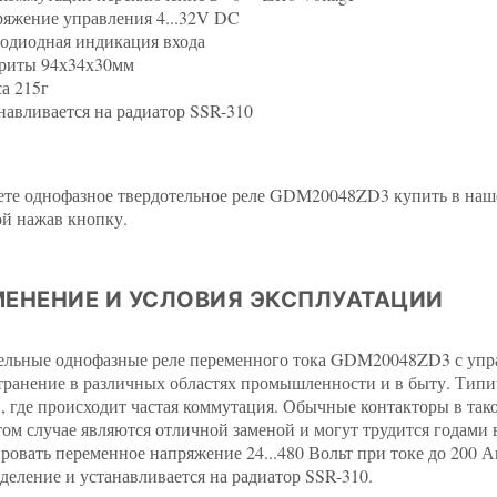
яжение управления 4...32V DC
одиодная индикация входа
риты 94х34х30мм
а 215г
навливается на радиатор SSR-310
те однофазное твердотельное реле GDM20048ZD3 купить в нашем
ой нажав кнопку.
ЕНЕНИЕ И УСЛОВИЯ ЭКСПЛУАТАЦИИ
ельные однофазные реле переменного тока GDM20048ZD3 с упр
транение в различных областях промышленности и в быту. Типи
 где происходит частая коммутация. Обычные контакторы в так
этом случае являются отличной заменой и могут трудится годам
ровать переменное напряжение 24...480 Вольт при токе до 200 А
деление и устанавливается на радиатор SSR-310.