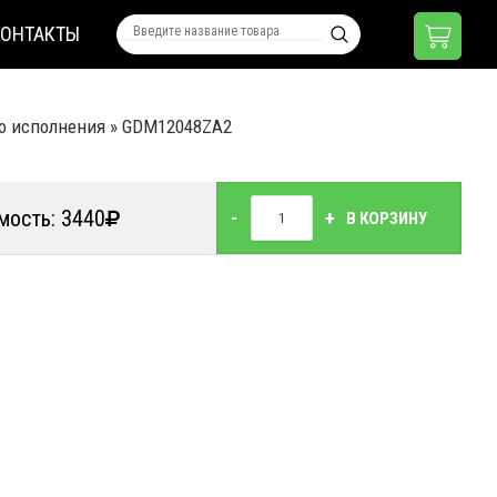
КОНТАКТЫ
о исполнения
»
GDM12048ZA2
мость: 3440
-
+
В КОРЗИНУ