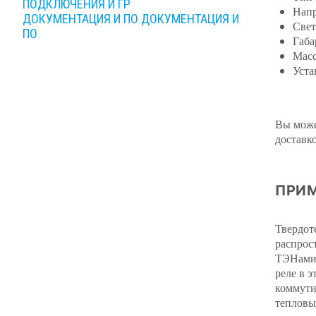
ПОДКЛЮЧЕНИЯ И ГР
Напр
ДОКУМЕНТАЦИЯ И ПО
ДОКУМЕНТАЦИЯ И
Свет
ПО
Габа
Масс
Уста
Вы може
доставк
ПРИМ
Твердот
распрос
ТЭНами,
реле в 
коммути
тепловы