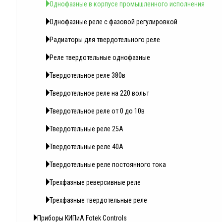
Однофазные в корпусе промышленного исполнения
Однофазные реле с фазовой регулировкой
Радиаторы для твердотельного реле
Реле твердотельные однофазные
Твердотельное реле 380в
Твердотельное реле на 220 вольт
Твердотельное реле от 0 до 10в
Твердотельные реле 25А
Твердотельные реле 40А
Твердотельные реле постоянного тока
Трехфазные реверсивные реле
Трехфазные твердотельные реле
Приборы КИПиА Fotek Controls