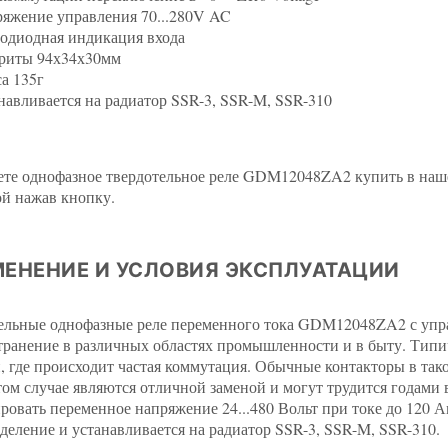
яжение управления 70...280V AC
одиодная индикация входа
риты 94х34х30мм
а 135г
навливается на радиатор SSR-3, SSR-M, SSR-310
те однофазное твердотельное реле GDM12048ZA2 купить в нашем
ой нажав кнопку.
ЕНЕНИЕ И УСЛОВИЯ ЭКСПЛУАТАЦИИ
ельные однофазные реле переменного тока GDM12048ZA2 с упр
транение в различных областях промышленности и в быту. Типи
 где происходит частая коммутация. Обычные контакторы в так
этом случае являются отличной заменой и могут трудится годам
ровать переменное напряжение 24...480 Вольт при токе до 120 А
деление и устанавливается на радиатор SSR-3, SSR-M, SSR-310.