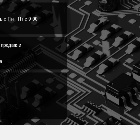
с Пн - Пт с 9-00
л продаж и
а