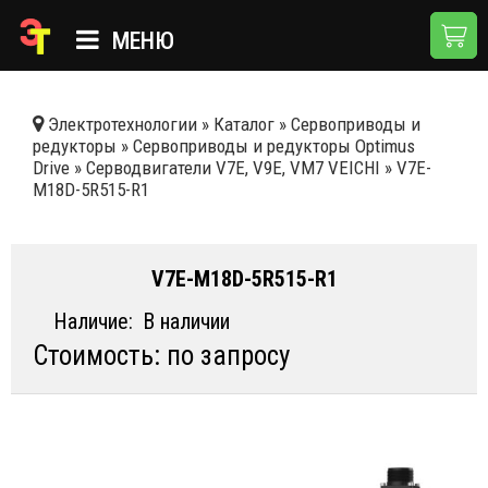
МЕНЮ
ГЛАВНАЯ
Электротехнологии
»
Каталог
»
Сервоприводы и
редукторы
»
Сервоприводы и редукторы Optimus
КАТАЛОГ
Drive
»
Серводвигатели V7E, V9E, VM7 VEICHI
»
V7E-
M18D-5R515-R1
О КОМПАНИИ
ПРИМЕНЕНИЯ
V7E-M18D-5R515-R1
НОВОСТИ
Наличие:
В наличии
ДОСТАВКА И ОПЛАТА
Стоимость: по запросу
КОНТАКТЫ