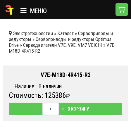
МЕНЮ
ГЛАВНАЯ
Электротехнологии
»
Каталог
»
Сервоприводы и
редукторы
»
Сервоприводы и редукторы Optimus
КАТАЛОГ
Drive
»
Серводвигатели V7E, V9E, VM7 VEICHI
»
V7E-
M18D-4R415-R2
О КОМПАНИИ
ПРИМЕНЕНИЯ
V7E-M18D-4R415-R2
НОВОСТИ
Наличие:
В наличии
ДОСТАВКА И ОПЛАТА
Стоимость: 125386
КОНТАКТЫ
-
+
В КОРЗИНУ