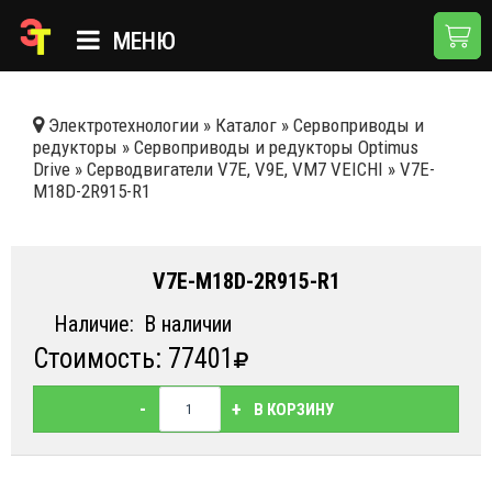
МЕНЮ
ГЛАВНАЯ
Электротехнологии
»
Каталог
»
Сервоприводы и
редукторы
»
Сервоприводы и редукторы Optimus
КАТАЛОГ
Drive
»
Серводвигатели V7E, V9E, VM7 VEICHI
»
V7E-
M18D-2R915-R1
О КОМПАНИИ
ПРИМЕНЕНИЯ
V7E-M18D-2R915-R1
НОВОСТИ
Наличие:
В наличии
ДОСТАВКА И ОПЛАТА
Стоимость: 77401
КОНТАКТЫ
-
+
В КОРЗИНУ