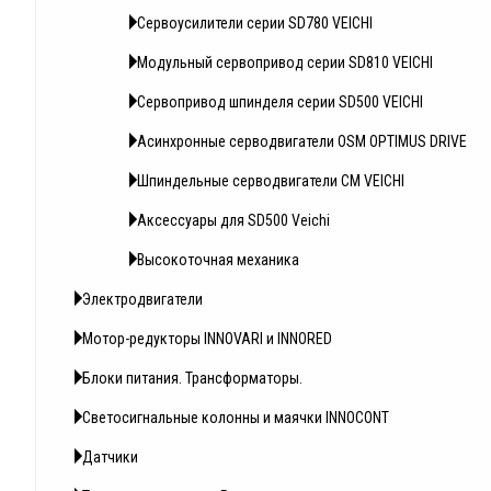
Сервоусилители серии SD780 VEICHI
Модульный сервопривод серии SD810 VEICHI
Сервопривод шпинделя серии SD500 VEICHI
Асинхронные серводвигатели OSM OPTIMUS DRIVE
Шпиндельные серводвигатели CM VEICHI
Аксессуары для SD500 Veichi
Высокоточная механика
Электродвигатели
Мотор-редукторы INNOVARI и INNORED
Блоки питания. Трансформаторы.
Светосигнальные колонны и маячки INNOCONT
Датчики