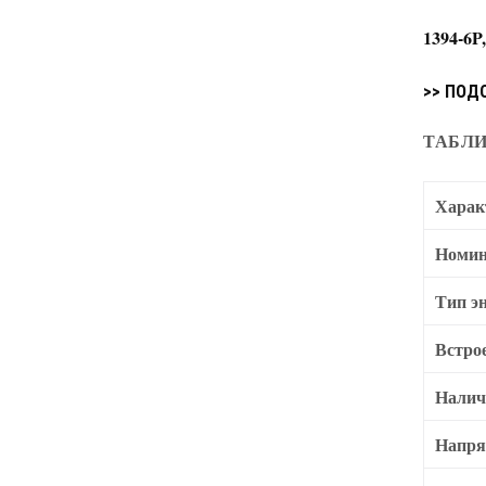
1394-6P
>> ПОД
ТАБЛИ
Харак
Номин
Тип э
Встро
Налич
Напря