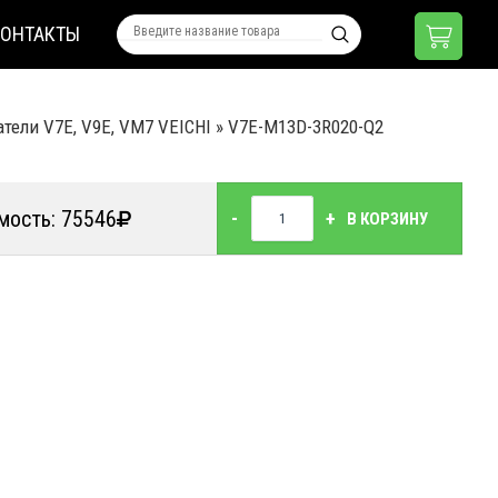
КОНТАКТЫ
тели V7E, V9E, VM7 VEICHI
»
V7E-M13D-3R020-Q2
мость: 75546
-
+
В КОРЗИНУ