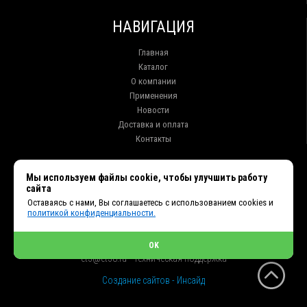
НАВИГАЦИЯ
Главная
Каталог
О компании
Применения
Новости
Доставка и оплата
Контакты
КОНТАКТЫ
Мы используем файлы cookie, чтобы улучшить работу
сайта
г. Иркутск ул. Клары Цеткин, 16, офис 15
Оставаясь с нами, Вы соглашаетесь с использованием cookies и
+7 (914) 010-76-83, 8 (3952) 93-27-93 - Отдел продаж
политикой конфиденциальности.
+7 (950) 075-85-99 - Техническая поддержка
info@et38.ru - Общая почта
et1@et38.ru - Отдел продаж
OK
et2@et38.ru - Отдел продаж
et3@et38.ru - Техническая поддержка
Создание сайтов - Инсайд