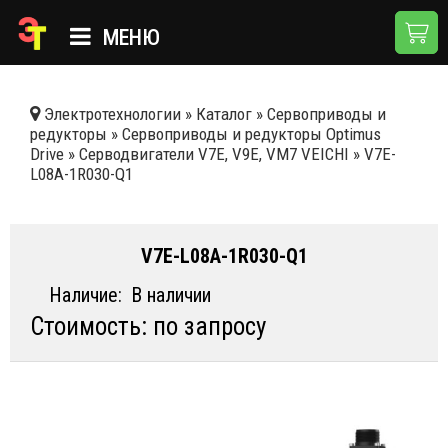
МЕНЮ
ГЛАВНАЯ
Электротехнологии
»
Каталог
»
Сервоприводы и
редукторы
»
Сервоприводы и редукторы Optimus
КАТАЛОГ
Drive
»
Серводвигатели V7E, V9E, VM7 VEICHI
»
V7E-
L08A-1R030-Q1
О КОМПАНИИ
ПРИМЕНЕНИЯ
V7E-L08A-1R030-Q1
НОВОСТИ
Наличие:
В наличии
ДОСТАВКА И ОПЛАТА
Стоимость: по запросу
КОНТАКТЫ