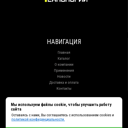
НАВИГАЦИЯ
Главная
Каталог
О компании
Применения
Новости
Доставка и оплата
Контакты
КОНТАКТЫ
Мы используем файлы cookie, чтобы улучшить работу
сайта
г. Иркутск ул. Клары Цеткин, 16, офис 15
Оставаясь с нами, Вы соглашаетесь с использованием cookies и
+7 (914) 010-76-83, 8 (3952) 93-27-93 - Отдел продаж
политикой конфиденциальности.
+7 (950) 075-85-99 - Техническая поддержка
info@et38.ru - Общая почта