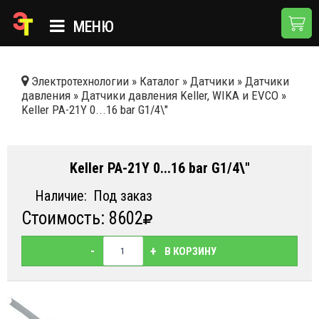
МЕНЮ
ГЛАВНАЯ
Электротехнологии
»
Каталог
»
Датчики
»
Датчики
давления
»
Датчики давления Keller, WIKA и EVCO
»
КАТАЛОГ
Keller PA-21Y 0...16 bar G1/4\"
О КОМПАНИИ
ПРИМЕНЕНИЯ
Keller PA-21Y 0...16 bar G1/4\"
НОВОСТИ
Наличие:
Под заказ
Стоимость: 8602
ДОСТАВКА И ОПЛАТА
КОНТАКТЫ
-
+
В КОРЗИНУ